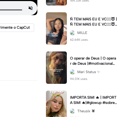
164.33K uses.
Ñ TEM MAIS EU E VC😮‍💨😈 |
Ñ TEM MAIS EU E VC😮‍💨😈|
rimente o CapCut
#naotemmaiseuevc #letras
MILLE
dinamica #slow
62.64K uses.
O operar de Deus | O opera
r de Deus |#motivacional#
deus#cristao#fe#viral
Mari Status ✨️
94.01K uses.
IMPORTA SIM! 🔥 | IMPORT
A SIM! 🔥|#glowup #sobre
mim #viralcut #importasi
Theuslx 🕷️
m ✨