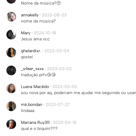
Nome da música?🥺
annakelly
·
2023-08-23
nome da música?
Mary
·
2024-10-18
Jesus ama vcc
ghelardixr.
·
2023-03-04
gostei
_ᴠ4ᴍᴘ_ʏᴀʏᴀ
·
2023-03-02
tradução prfv😘😘
Luana Macêdo
·
2023-03-03
sou nova por aq, poderiam me ajudar me seguindo ou usa
mk.bondan
·
2023-07-27
lindaaa
Mariana Ruy311
·
2023-04-10
qual e o biquíni???