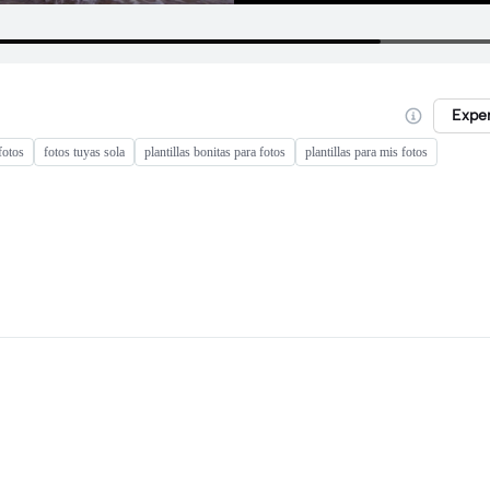
Expe
fotos
fotos tuyas sola
plantillas bonitas para fotos
plantillas para mis fotos