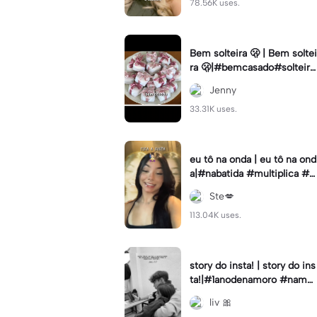
78.56K uses.
Bem solteira 🫢 | Bem soltei
ra 🫢|#bemcasado#solteira
#trendtiktok#i5#viral
Jenny
33.31K uses.
eu tô na onda | eu tô na ond
a|#nabatida #multiplica #e
feitos #efeitoscapcut #vira
Ste💋
lcut
113.04K uses.
story do insta! | story do ins
ta!|#1anodenamoro #namor
o #storynamorados
liv 🎀