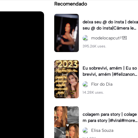
Recomendado
deixa seu @ do insta | deixa
seu @ do insta|Câmera lent
a #fyp #viral #trend #fyp
modelocapcutᶻ⁷💌
ツ⁠
395.26K uses.
Eu sobrevivi, amém | Eu so
brevivi, amém |#felizanono
#feliz2023
Flor do Dia
14.28K uses.
colagem para story | colage
m para story |#viral#moren
a#instastory#colagemdefo
Elisa Souza
tos#insta