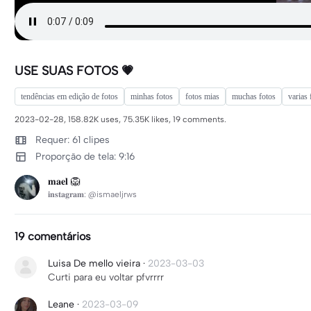
USE SUAS FOTOS 💗
tendências em edição de fotos
minhas fotos
fotos mias
muchas fotos
varias 
2023-02-28, 158.82K uses, 75.35K likes, 19 comments.
Requer: 61 clipes
Proporção de tela: 9:16
𝐦𝐚𝐞𝐥 🦁
𝐢𝐧𝐬𝐭𝐚𝐠𝐫𝐚𝐦: @ismaeljrws
19 comentários
Luisa De mello vieira
·
2023-03-03
Curti para eu voltar pfvrrrr
Leane
·
2023-03-09