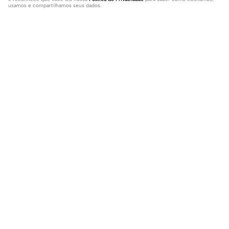
usamos e compartilhamos seus dados.
59 comentários
𝔯𝔶𝔥𝔞𝔫._𝔳7🧢
·
2025-10-11
Pessoal desculpe pela ausência de vídeos, eu estava
resolvendo umas questões pessoais.
𝓨𝓪𝓻𝓪 𝓼𝓲𝓵𝓿𝓪
·
2025-10-11
oi😍😍😍😍
Populares