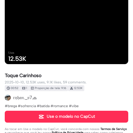
Usos
12.53K
Toque Carinhoso
2025-10-10, 12.53K uses, 9.1K likes, 59 comments.
00:52
1
Proporção de tela: 9:16
12.53K
𝔯𝔶𝔥𝔞𝔫._𝔳7🧢
#brega #sofrencia #batida #romance #vibe
Use o modelo no CapCut
Ao tocar em
Use o modelo no CapCut
, você concorda com nossos
Termos de Serviço
e reconhece que você leu nossa
Política de Privacidade
para saber como coletamos,