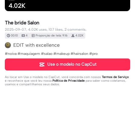
4.02K
The bride Salon
2025-09-07, 4.02K uses, 107 likes, 2 comments.
00:10
4
Proporção de tela: 9:16
4.02K
EDIT with excellence
#noiva #maquiagem #salao #makeup #hairsalon #pro
Use o modelo no CapCut
Ao tocar em
Use o modelo no CapCut
, você concorda com nossos
Termos de Serviço
e reconhece que você leu nossa
Política de Privacidade
para saber como coletamos,
usamos e compartilhamos seus dados.
2 comentários
EDIT with excellence
·
2025-09-07
✨