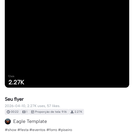
Usos
2.27K
Seu flyer
2026-04-10, 2.27K uses, 57 likes.
00:22
1
Proporção de tela: 9:16
2.27K
Eagle Template
#show #festa #eventos #forro #piseiro