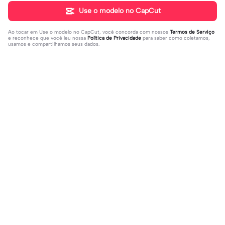
Use o modelo no CapCut
Ao tocar em
Use o modelo no CapCut
, você concorda com nossos
Termos de Serviço
e reconhece que você leu nossa
Política de Privacidade
para saber como coletamos,
usamos e compartilhamos seus dados.
Populares
28.82K
4
Um lado meu que | Um lado meu qu
For : Kye ! | For : Kye !|#modelos#vir
e |#decepcao #solteira #ex #amo
2023-03-31
alcapcut🔥
2023-11-24
rproprio