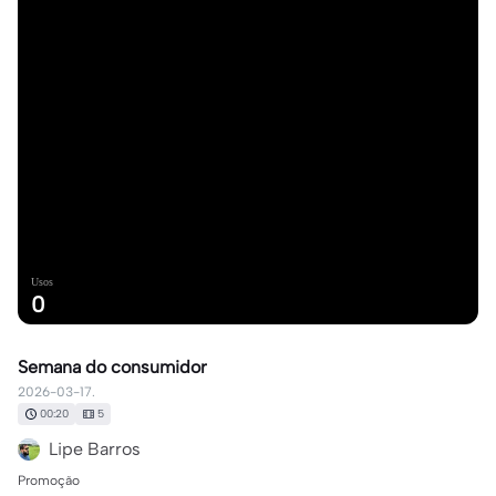
Usos
0
Semana do consumidor
2026-03-17.
00:20
5
Lipe Barros
Promoção