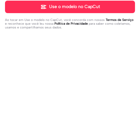
Use o modelo no CapCut
Ao tocar em
Use o modelo no CapCut
, você concorda com nossos
Termos de Serviço
e reconhece que você leu nossa
Política de Privacidade
para saber como coletamos,
usamos e compartilhamos seus dados.
Populares
108.94K
32.48K
eu sou minha pilota | eu sou minha
Hoje eu perguntei... | Hoje eu pergu
pilota|✈ #meupiloto #tipografia #v
2023-10-06
ntei...|#deus#motivação#reflexão
2023-03-24
iral
#reflexaotipografia