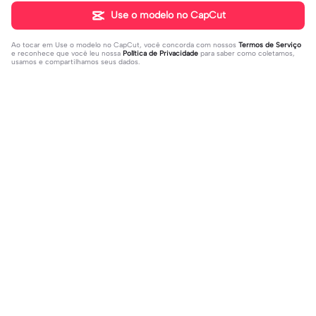
Use o modelo no CapCut
Ao tocar em
Use o modelo no CapCut
, você concorda com nossos
Termos de Serviço
e reconhece que você leu nossa
Política de Privacidade
para saber como coletamos,
usamos e compartilhamos seus dados.
Populares
31K
73.59K
Rir a aula toda | Rir a aula toda |#hoj
Adicione sua foto🤯 | Adicione sua f
eaaula #amigas #trendtikitok #mel
2023-08-09
oto🤯|#tipografianova #status #tip
2023-06-29
horesamigas
ografia