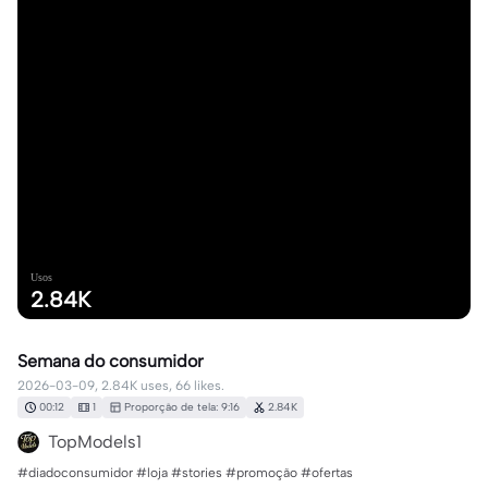
Usos
2.84K
Semana do consumidor
2026-03-09, 2.84K uses, 66 likes.
00:12
1
Proporção de tela: 9:16
2.84K
TopModels1
#diadoconsumidor #loja #stories #promoção #ofertas