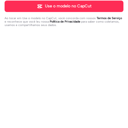
Use o modelo no CapCut
Ao tocar em
Use o modelo no CapCut
, você concorda com nossos
Termos de Serviço
e reconhece que você leu nossa
Política de Privacidade
para saber como coletamos,
usamos e compartilhamos seus dados.
Populares
41.4K
1
sua foto aqui | sua foto aqui |#topcr
novo nome para vcs! | novo nome p
iador#vibesradio
2023-10-31
ara vcs! |vcs que decidem! :3 #toky
2024-01-03
o_revengers #hinatatachibana