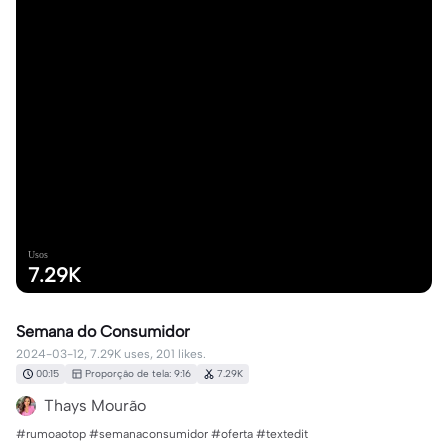
Usos
7.29K
Semana do Consumidor
2024-03-12, 7.29K uses, 201 likes.
00:15
Proporção de tela: 9:16
7.29K
Thays Mourão
#rumoaotop #semanaconsumidor #oferta #textedit