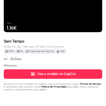
Usos
1.16K
Sem Tempo
2026-03-23, 1.16K uses, 10 likes, 3 comments.
00:19
33
Proporção de tela: 3:4
1.16K
Acliso
#thoorfox
Use o modelo no CapCut
Ao tocar em
Use o modelo no CapCut
, você concorda com nossos
Termos de Serviço
e reconhece que você leu nossa
Política de Privacidade
para saber como coletamos,
usamos e compartilhamos seus dados.
3 comentários