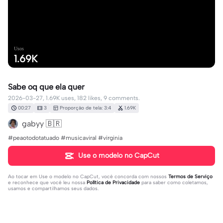
Usos
1.69K
Sabe oq que ela quer
2026-03-27, 1.69K uses, 182 likes, 9 comments.
00:27
3
Proporção de tela: 3:4
1.69K
gabyy 🇧🇷
#peaotodotatuado #musicaviral #virginia
Use o modelo no CapCut
Ao tocar em
Use o modelo no CapCut
, você concorda com nossos
Termos de Serviço
e reconhece que você leu nossa
Política de Privacidade
para saber como coletamos,
usamos e compartilhamos seus dados.
9 comentários