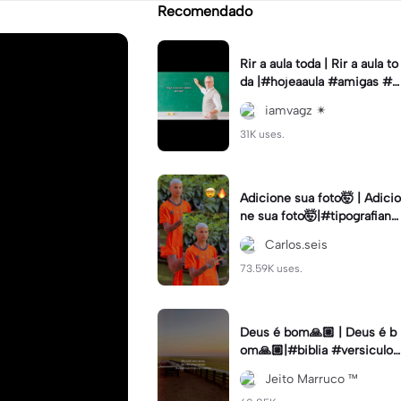
Recomendado
Rir a aula toda | Rir a aula to
da |#hojeaaula #amigas #tr
endtikitok #melhoresamiga
iamvagz ✴︎
s
31K uses.
Adicione sua foto🤯 | Adicio
ne sua foto🤯|#tipografiano
va #status #tipografia
Carlos.seis
73.59K uses.
Deus é bom🙏🏼 | Deus é b
om🙏🏼|#biblia #versiculo
#cristao #agro #tipografia
Jeito Marruco ™️
#fy #fyp