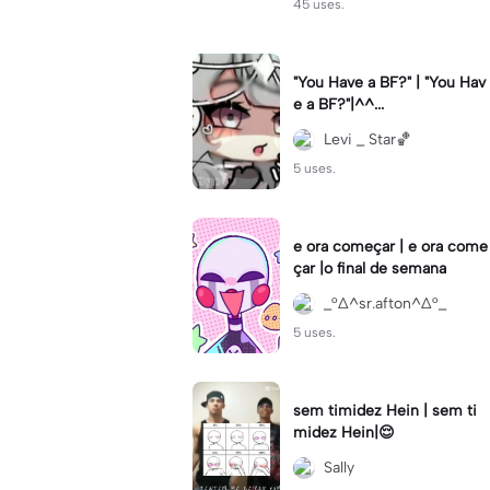
45 uses.
"You Have a BF?" | "You Hav
e a BF?"|^^...
Levi _ Star🏀
5 uses.
e ora começar | e ora come
çar |o final de semana
_°∆^sr.afton^∆°_
5 uses.
sem timidez Hein | sem ti
midez Hein|😌
Sally