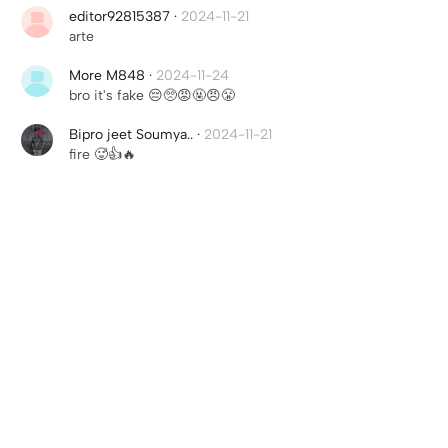
editor92815387
·
2024-11-21
arte
More M848
·
2024-11-24
bro it's fake 😔🥺😡🤬😠😤
Bipro jeet Soumya..
·
2024-11-21
fire 🥵👍🔥