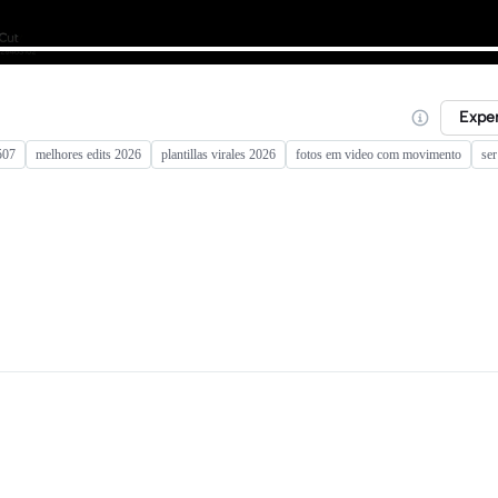
Expe
507
melhores edits 2026
plantillas virales 2026
fotos em video com movimento
ser