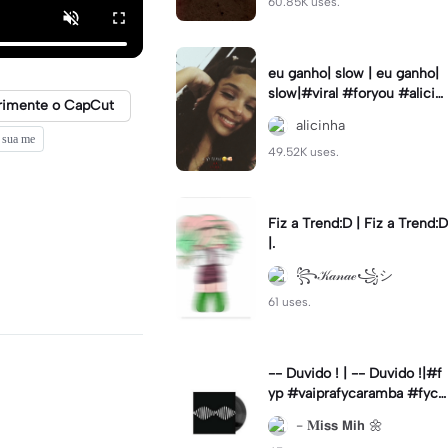
60.85K uses.
eu ganho| slow | eu ganho|
slow|#viral #foryou #alicin
rimente o CapCut
ha #cameralenta #slow
alicinha
 sua me
49.52K uses.
Fiz a Trend:D | Fiz a Trend:D
|.
꧂𝒦𝒶𝓃𝒶ℯ꧁シ
61 uses.
-- Duvido ! | -- Duvido !|#f
yp #vaiprafycaramba #fyca
pcut #viral
- 𝐌𝗶𝘀𝘀 𝗠𝗶𝗵 🌼