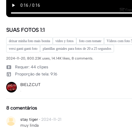
SUAS FOTOS 1:1
deixar minha foto mais bonita
video y fotos
foto com tomate
Vídeos com foto 
versi ganti ganti foto
plantillas geniales para fotos de 20 a 25 segundos
2024-11-20, 800.23K uses, 14.14K likes, 8 comments.
Requer: 44 clipes
Proporção de tela: 9:16
BIELZ.CUT
.
8 comentários
stay tiger
·
2024-11-21
muy linda