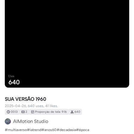
Usos
640
SUA VERSÃO 1960
2025-04-26, 640 uses, 41 likes.
00:13
2
Proporção de tela: 9:16
640
AIMotion Studio
#multiaverso#iatrend#anos60#decadasia#época