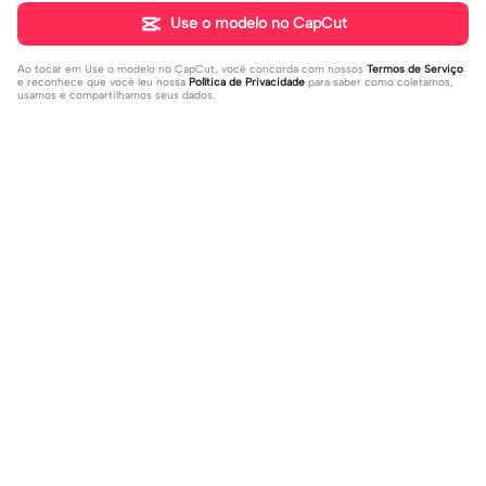
Use o modelo no CapCut
Ao tocar em
Use o modelo no CapCut
, você concorda com nossos
Termos de Serviço
e reconhece que você leu nossa
Política de Privacidade
para saber como coletamos,
usamos e compartilhamos seus dados.
Populares
31K
73.59K
Rir a aula toda | Rir a aula toda |#hoj
Adicione sua foto🤯 | Adicione sua f
eaaula #amigas #trendtikitok #mel
2023-08-09
oto🤯|#tipografianova #status #tip
2023-06-29
horesamigas
ografia