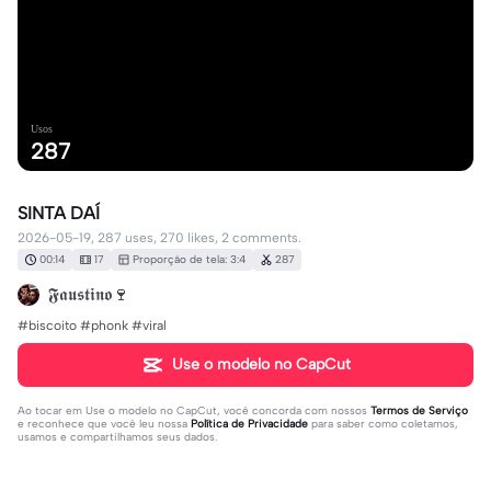
Usos
287
SINTA DAÍ
2026-05-19, 287 uses, 270 likes, 2 comments.
00:14
17
Proporção de tela: 3:4
287
𝕱𝖆𝖚𝖘𝖙𝖎𝖓𝖔🍷
#biscoito #phonk #viral
Use o modelo no CapCut
Ao tocar em
Use o modelo no CapCut
, você concorda com nossos
Termos de Serviço
e reconhece que você leu nossa
Política de Privacidade
para saber como coletamos,
usamos e compartilhamos seus dados.