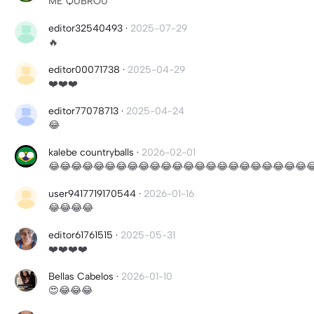
ME QUBROU
editor32540493
·
2025-07-29
🔥
editor00071738
·
2025-04-29
❤️❤️❤️
editor77078713
·
2025-04-24
😂
kalebe countryballs
·
2026-02-01
😂😂😂😂😂😂😂😂😂😂😂😂😂😂😂😂😂😂😂😂😂😂😂
user9417719170544
·
2026-01-16
😂😂😂😂
editor61761515
·
2025-05-31
❤️❤️❤️❤️
Bellas Cabelos
·
2026-01-10
😍😂😂😂