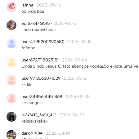
Isinha
·
2025-05-16
oo vida boa
editor61761515
·
2025-05-31
linda maravilhosa
user4795200990680
·
2026-06-13
fofinho
user6727118825181
·
2026-03-04
Linda Lindo Jesus Cristo abençoe você🙏Só existe uma Ver
user9712663071029
·
2026-03-21
kk kk
user3485614451868
·
2026-02-12
se evegole
✧𝑳𝑰𝑴𝑬_𝓜𝓞𝓚𝓐♡
·
2026-03-01
kskssksksksk
dark🇧🇷👑
·
2026-03-01