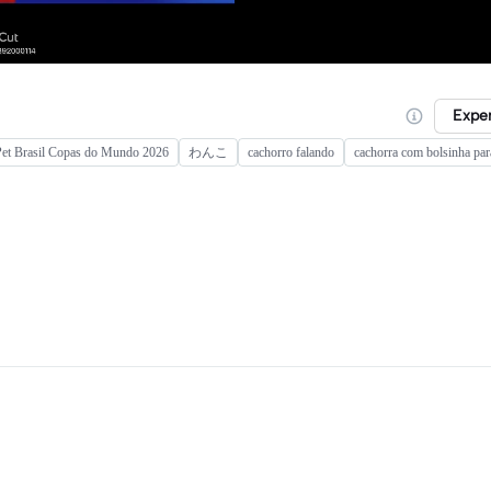
Expe
Pet Brasil Copas do Mundo 2026
わんこ
cachorro falando
cachorra com bolsinha par