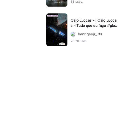
38 uses.
Caio Luccas - | Caio Lucca
s -|Tudo que eu faço #glow
up#caioluccas#tipografia#l
henriqeejr_ 📲
yrics
28.7K uses.