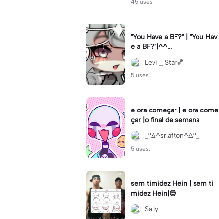
45 uses.
"You Have a BF?" | "You Hav
e a BF?"|^^...
Levi _ Star🏀
5 uses.
e ora começar | e ora come
çar |o final de semana
_°∆^sr.afton^∆°_
5 uses.
sem timidez Hein | sem ti
midez Hein|😌
Sally