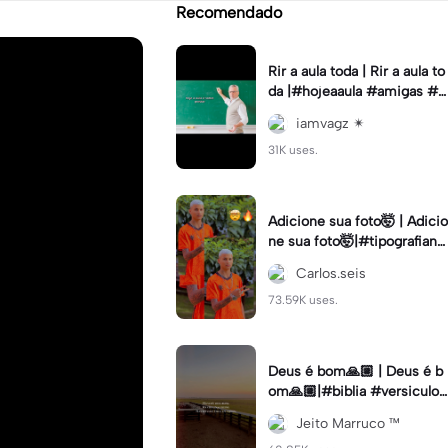
Recomendado
Rir a aula toda | Rir a aula to
da |#hojeaaula #amigas #tr
endtikitok #melhoresamiga
iamvagz ✴︎
s
31K uses.
Adicione sua foto🤯 | Adicio
ne sua foto🤯|#tipografiano
va #status #tipografia
Carlos.seis
73.59K uses.
Deus é bom🙏🏼 | Deus é b
om🙏🏼|#biblia #versiculo
#cristao #agro #tipografia
Jeito Marruco ™️
#fy #fyp