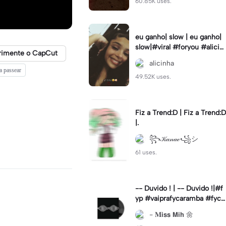
60.85K uses.
eu ganho| slow | eu ganho|
slow|#viral #foryou #alicin
rimente o CapCut
ha #cameralenta #slow
alicinha
a passear
49.52K uses.
Fiz a Trend:D | Fiz a Trend:D
|.
꧂𝒦𝒶𝓃𝒶ℯ꧁シ
61 uses.
-- Duvido ! | -- Duvido !|#f
yp #vaiprafycaramba #fyca
pcut #viral
- 𝐌𝗶𝘀𝘀 𝗠𝗶𝗵 🌼