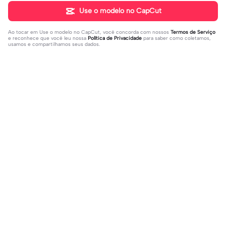
Use o modelo no CapCut
Ao tocar em
Use o modelo no CapCut
, você concorda com nossos
Termos de Serviço
e reconhece que você leu nossa
Política de Privacidade
para saber como coletamos,
usamos e compartilhamos seus dados.
Populares
31K
73.59K
Rir a aula toda | Rir a aula toda |#hoj
Adicione sua foto🤯 | Adicione sua f
eaaula #amigas #trendtikitok #mel
2023-08-09
oto🤯|#tipografianova #status #tip
2023-06-29
horesamigas
ografia