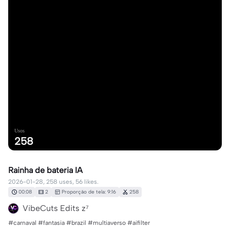
Usos
258
Rainha de bateria IA
2026-01-28, 258 uses, 56 likes.
00:08
2
Proporção de tela: 9:16
258
VibeCuts Edits z⁷
#carnaval #fantasia #brazil #multiaverso #aifilter