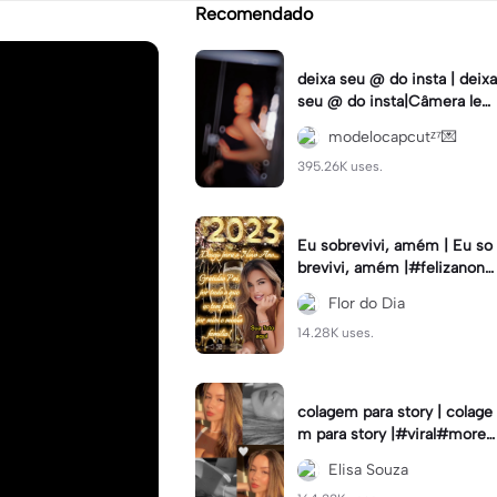
Recomendado
deixa seu @ do insta | deixa
seu @ do insta|Câmera lent
a #fyp #viral #trend #fyp
modelocapcutᶻ⁷💌
ツ⁠
395.26K uses.
Eu sobrevivi, amém | Eu so
brevivi, amém |#felizanono
#feliz2023
Flor do Dia
14.28K uses.
colagem para story | colage
m para story |#viral#moren
a#instastory#colagemdefo
Elisa Souza
tos#insta