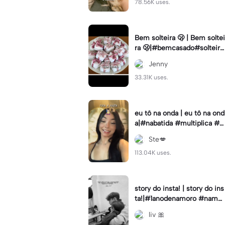
78.56K uses.
Bem solteira 🫢 | Bem soltei
ra 🫢|#bemcasado#solteira
#trendtiktok#i5#viral
Jenny
33.31K uses.
eu tô na onda | eu tô na ond
a|#nabatida #multiplica #e
feitos #efeitoscapcut #vira
Ste💋
lcut
113.04K uses.
story do insta! | story do ins
ta!|#1anodenamoro #namor
o #storynamorados
liv 🎀