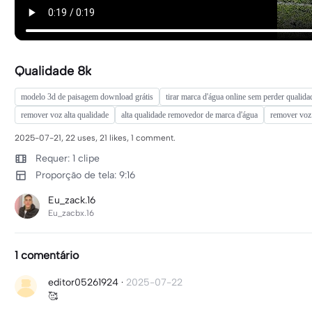
Qualidade 8k
modelo 3d de paisagem download grátis
tirar marca d'água online sem perder qualida
remover voz alta qualidade
alta qualidade removedor de marca d'água
remover voz
2025-07-21, 22 uses, 21 likes, 1 comment.
Requer: 1 clipe
Proporção de tela: 9:16
Eu_zack.16
Eu_zacbx.16
1 comentário
editor05261924
·
2025-07-22
🥰