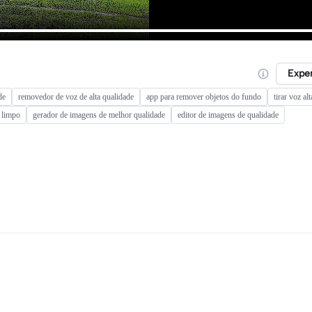
Expe
de
removedor de voz de alta qualidade
app para remover objetos do fundo
tirar voz al
 limpo
gerador de imagens de melhor qualidade
editor de imagens de qualidade