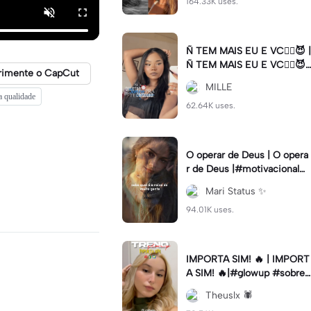
164.33K uses.
Ñ TEM MAIS EU E VC😮‍💨😈 |
Ñ TEM MAIS EU E VC😮‍💨😈|
rimente o CapCut
#naotemmaiseuevc #letras
MILLE
dinamica #slow
ta qualidade
62.64K uses.
O operar de Deus | O opera
r de Deus |#motivacional#
deus#cristao#fe#viral
Mari Status ✨️
94.01K uses.
IMPORTA SIM! 🔥 | IMPORT
A SIM! 🔥|#glowup #sobre
mim #viralcut #importasi
Theuslx 🕷️
m ✨