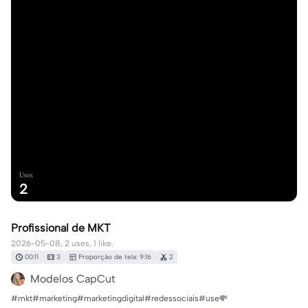
Usos
2
Profissional de MKT
2026-05-08, 2 uses, 1 like.
00:11
3
Proporção de tela: 9:16
2
Modelos CapCut
#mkt#marketing#marketingdigital#redessociais#use💸