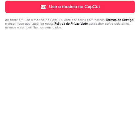
Use o modelo no CapCut
Ao tocar em
Use o modelo no CapCut
, você concorda com nossos
Termos de Serviço
e reconhece que você leu nossa
Política de Privacidade
para saber como coletamos,
usamos e compartilhamos seus dados.
Populares
395.26K
14.28K
deixa seu @ do insta | deixa seu @
Eu sobrevivi, amém | Eu sobrevivi, a
do insta|Câmera lenta #fyp #viral
2023-08-09
mém |#felizanono#feliz2023
2022-12-27
#trend #fypツ⁠