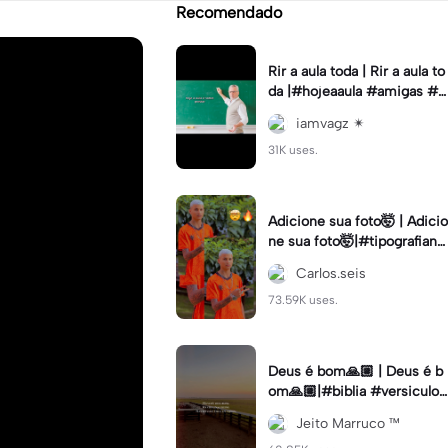
Recomendado
Rir a aula toda | Rir a aula to
da |#hojeaaula #amigas #tr
endtikitok #melhoresamiga
iamvagz ✴︎
s
31K uses.
Adicione sua foto🤯 | Adicio
ne sua foto🤯|#tipografiano
va #status #tipografia
Carlos.seis
73.59K uses.
Deus é bom🙏🏼 | Deus é b
om🙏🏼|#biblia #versiculo
#cristao #agro #tipografia
Jeito Marruco ™️
#fy #fyp