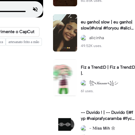
60.85K uses.
eu ganho| slow | eu ganho|
slow|#viral #foryou #alicin
rimente o CapCut
ha #cameralenta #slow
alicinha
ica
artesanato feito a mão
49.52K uses.
Fiz a Trend:D | Fiz a Trend:D
|.
꧂𝒦𝒶𝓃𝒶ℯ꧁シ
61 uses.
-- Duvido ! | -- Duvido !|#f
yp #vaiprafycaramba #fyca
pcut #viral
- 𝐌𝗶𝘀𝘀 𝗠𝗶𝗵 🌼