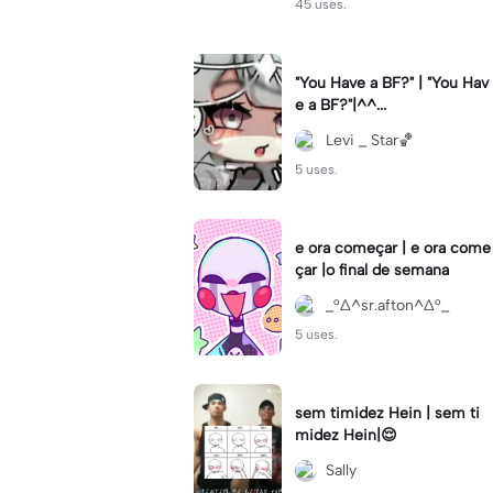
45 uses.
"You Have a BF?" | "You Hav
e a BF?"|^^...
Levi _ Star🏀
5 uses.
e ora começar | e ora come
çar |o final de semana
_°∆^sr.afton^∆°_
5 uses.
sem timidez Hein | sem ti
midez Hein|😌
Sally