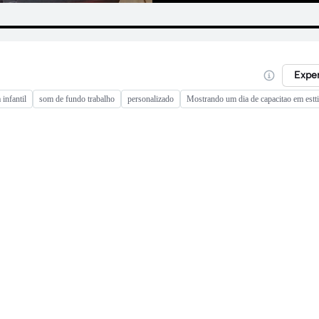
Expe
infantil
som de fundo trabalho
personalizado
Mostrando um dia de capacitao em estt