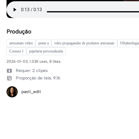
Produção
artesanato video
pente a
vdeo propagandas de produtos artesanais
Oftalmologia 
Costura 1
papelaria personalizada
2026-01-03, 1.03K uses, 8 likes.
Requer: 2 clipes
Proporção de tela: 9:16
pasti_edit