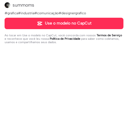
summoms
#grafica#industria#comunicação#designergrafico
Use o modelo no CapCut
Ao tocar em
Use o modelo no CapCut
, você concorda com nossos
Termos de Serviço
e reconhece que você leu nossa
Política de Privacidade
para saber como coletamos,
usamos e compartilhamos seus dados.
Populares
28.82K
4
Um lado meu que | Um lado meu qu
For : Kye ! | For : Kye !|#modelos#vir