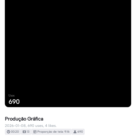
Usos
690
Produção Gráfica
2026-01-08, 690 uses, 4 likes.
00:20
13
Proporção de tela: 9:16
690