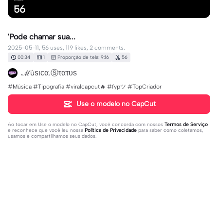
56
'Pode chamar sua...
2025-05-11, 56 uses, 119 likes, 2 comments.
00:34
1
Proporção de tela: 9:16
56
ℳúѕιϲα.Ⓢτατυѕ
#Música #Tipografia #viralcapcut🔥 #fypツ⁠ #TopCriador
Use o modelo no CapCut
Ao tocar em
Use o modelo no CapCut
, você concorda com nossos
Termos de Serviço
e reconhece que você leu nossa
Política de Privacidade
para saber como coletamos,
usamos e compartilhamos seus dados.
2 comentários
editor31071619
·
2025-05-16
❤️