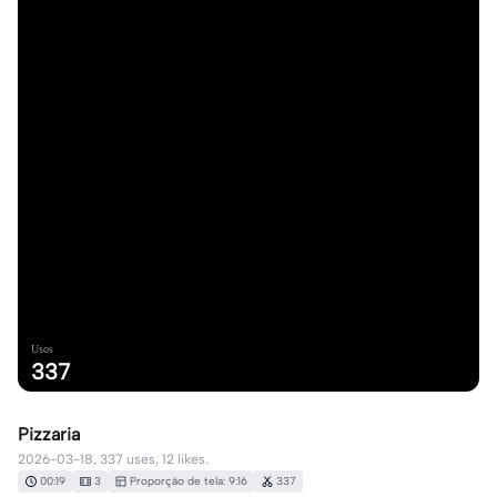
Usos
337
Pizzaria
2026-03-18, 337 uses, 12 likes.
00:19
3
Proporção de tela: 9:16
337