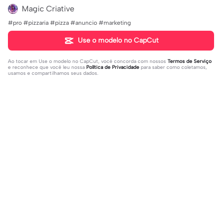
Magic Criative
#pro #pizzaria #pizza #anuncio #marketing
Use o modelo no CapCut
Ao tocar em
Use o modelo no CapCut
, você concorda com nossos
Termos de Serviço
e reconhece que você leu nossa
Política de Privacidade
para saber como coletamos,
usamos e compartilhamos seus dados.
Populares
41.4K
1
sua foto aqui | sua foto aqui |#topcr
novo nome para vcs! | novo nome p