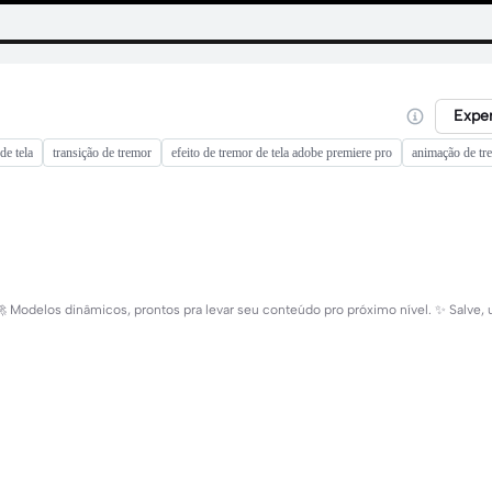
Expe
de tela
transição de tremor
efeito de tremor de tela adobe premiere pro
animação de tr
Modelos dinâmicos, prontos pra levar seu conteúdo pro próximo nível. ✨ Salve, us