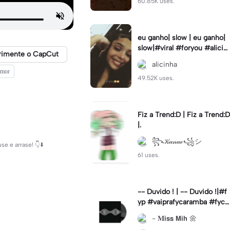
60.85K uses.
eu ganho| slow | eu ganho|
slow|#viral #foryou #alicin
rimente o CapCut
ha #cameralenta #slow
alicinha
emor
49.52K uses.
Fiz a Trend:D | Fiz a Trend:D
|.
꧂𝒦𝒶𝓃𝒶ℯ꧁シ
e e arrase! 👇⬇️
61 uses.
-- Duvido ! | -- Duvido !|#f
yp #vaiprafycaramba #fyca
pcut #viral
- 𝐌𝗶𝘀𝘀 𝗠𝗶𝗵 🌼