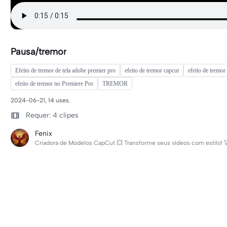
Pausa/tremor
Efeito de tremor de tela adobe premier pro
efeito de tremor capcut
efeito de tremor 
efeito de tremor no Premiere Pro
TREMOR
2024-06-21, 14 uses.
Requer: 4 clipes
Fenix
Criadora de Modelos CapCut 💥 Transforme seus vídeos com estilo! 🚀 