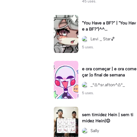
45 uses.
"You Have a BF?" | "You Hav
e a BF?"|^^...
Levi _ Star🏀
5 uses.
e ora começar | e ora come
çar |o final de semana
_°∆^sr.afton^∆°_
5 uses.
sem timidez Hein | sem ti
midez Hein|😌
Sally