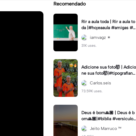
Recomendado
Rir a aula toda | Rir a aula to
da |#hojeaaula #amigas #tr
endtikitok #melhoresamiga
iamvagz ✴︎
s
31K uses.
Adicione sua foto🤯 | Adicio
ne sua foto🤯|#tipografiano
va #status #tipografia
Carlos.seis
73.59K uses.
Deus é bom🙏🏼 | Deus é b
om🙏🏼|#biblia #versiculo
#cristao #agro #tipografia
Jeito Marruco ™️
#fy #fyp