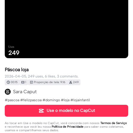
Usos
249
Páscoa loja
2026-04-05, 249 uses, 6 likes, 3 comments.
00:15
1
Proporção de tela: 9:16
249
Sara Caput
#pascoa #felizpascoa #domingo #loja #lojainfantil
Use o modelo no CapCut
Ao tocar em
Use o modelo no CapCut
, você concorda com nossos
Termos de Serviço
e reconhece que você leu nossa
Política de Privacidade
para saber como coletamos,
usamos e compartilhamos seus dados.