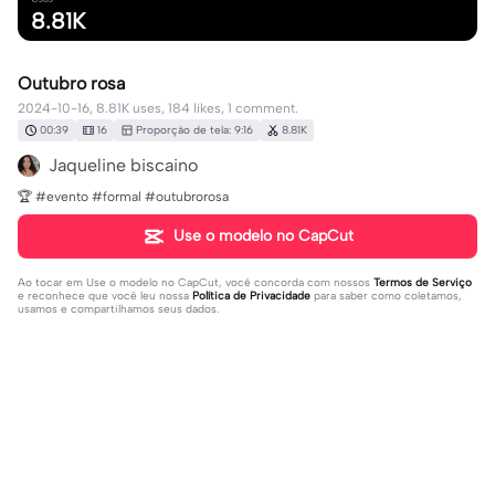
8.81K
Outubro rosa
2024-10-16, 8.81K uses, 184 likes, 1 comment.
00:39
16
Proporção de tela: 9:16
8.81K
Jaqueline biscaino
🏆 #evento #formal #outubrorosa
Use o modelo no CapCut
Ao tocar em
Use o modelo no CapCut
, você concorda com nossos
Termos de Serviço
e reconhece que você leu nossa
Política de Privacidade
para saber como coletamos,
usamos e compartilhamos seus dados.
1 comentário
editor19521504
·
2025-10-16
Como é essa dinâmica??