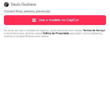
Saulo Gustavo
Outubro Rosa, palestra, prevenção
Use o modelo no CapCut
Ao tocar em
Use o modelo no CapCut
, você concorda com nossos
Termos de Serviço
e reconhece que você leu nossa
Política de Privacidade
para saber como coletamos,
usamos e compartilhamos seus dados.
Populares
395.26K
14.28K
deixa seu @ do insta | deixa seu @
Eu sobrevivi, amém | Eu sobrevivi, a