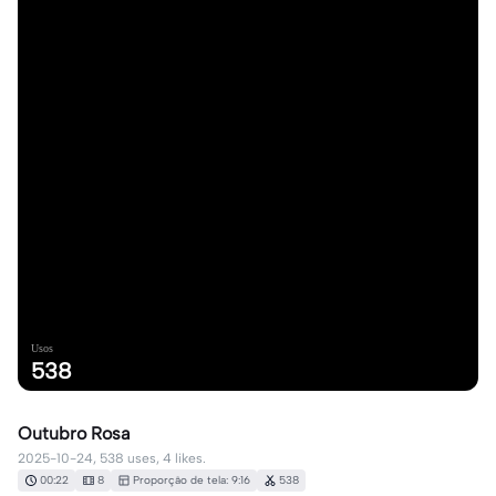
Usos
538
Outubro Rosa
2025-10-24, 538 uses, 4 likes.
00:22
8
Proporção de tela: 9:16
538