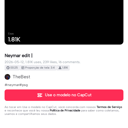
Usos
1.81K
Neymar edit |
2026-05-12, 1.81K uses, 239 likes, 16 comments.
00:25
Proporção de tela: 3:4
1.81K
TheBest
#neymar#psg
Use o modelo no CapCut
Ao tocar em
Use o modelo no CapCut
, você concorda com nossos
Termos de Serviço
e reconhece que você leu nossa
Política de Privacidade
para saber como coletamos,
usamos e compartilhamos seus dados.