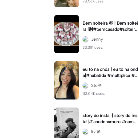
78.56K uses.
Bem solteira 🫢 | Bem soltei
ra 🫢|#bemcasado#solteira
#trendtiktok#i5#viral
Jenny
33.31K uses.
eu tô na onda | eu tô na ond
a|#nabatida #multiplica #e
feitos #efeitoscapcut #vira
Ste💋
lcut
113.04K uses.
story do insta! | story do ins
ta!|#1anodenamoro #namor
o #storynamorados
liv 🎀