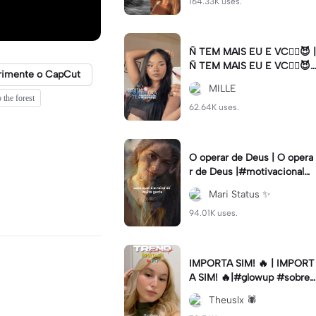
164.33K uses.
Ñ TEM MAIS EU E VC😮‍💨😈 |
Ñ TEM MAIS EU E VC😮‍💨😈|
rimente o CapCut
#naotemmaiseuevc #letras
MILLE
dinamica #slow
 the forest
62.64K uses.
O operar de Deus | O opera
r de Deus |#motivacional#
deus#cristao#fe#viral
Mari Status ✨️
94.01K uses.
IMPORTA SIM! 🔥 | IMPORT
A SIM! 🔥|#glowup #sobre
mim #viralcut #importasi
Theuslx 🕷️
m ✨