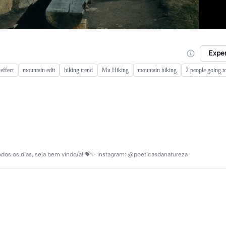
Expe
 effect
mountain edit
hiking trend
Mu Hiking
mountain hiking
2 people going to
 todos os dias, seja bem vindo/a! 💝✨ Instagram: @poeticasdanatureza