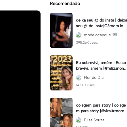
Recomendado
deixa seu @ do insta | deixa
seu @ do insta|Câmera lent
a #fyp #viral #trend #fyp
modelocapcutᶻ⁷💌
ツ⁠
395.26K uses.
Eu sobrevivi, amém | Eu so
brevivi, amém |#felizanono
#feliz2023
Flor do Dia
14.28K uses.
colagem para story | colage
m para story |#viral#moren
a#instastory#colagemdefo
Elisa Souza
tos#insta