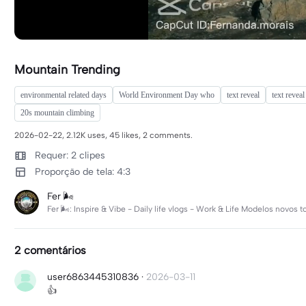
Mountain Trending
environmental related days
World Environment Day who
text reveal
text reveal
20s mountain climbing
2026-02-22, 2.12K uses, 45 likes, 2 comments.
Requer: 2 clipes
Proporção de tela: 4:3
Fer 🌬
Fer 🌬: Inspire & Vibe - Daily life vlogs - Work & Life Modelos novos
2 comentários
user6863445310836
·
2026-03-11
👍