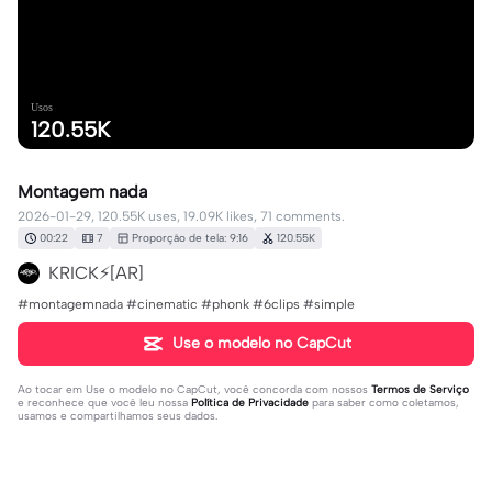
Usos
120.55K
Montagem nada
2026-01-29, 120.55K uses, 19.09K likes, 71 comments.
00:22
7
Proporção de tela: 9:16
120.55K
KRICK⚡️[AR]
#montagemnada #cinematic #phonk #6clips #simple
Use o modelo no CapCut
Ao tocar em
Use o modelo no CapCut
, você concorda com nossos
Termos de Serviço
e reconhece que você leu nossa
Política de Privacidade
para saber como coletamos,
usamos e compartilhamos seus dados.
71 comentários