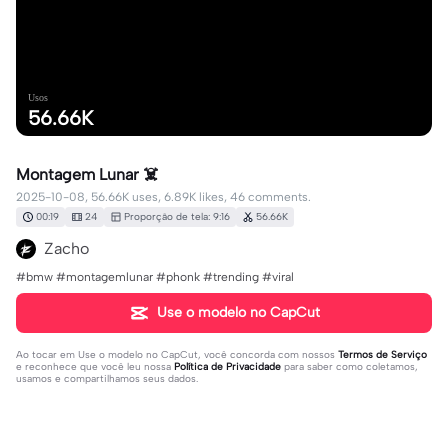
Usos
56.66K
Montagem Lunar ☠️
2025-10-08, 56.66K uses, 6.89K likes, 46 comments.
00:19
24
Proporção de tela: 9:16
56.66K
Zacho
#bmw #montagemlunar #phonk #trending #viral
Use o modelo no CapCut
Ao tocar em
Use o modelo no CapCut
, você concorda com nossos
Termos de Serviço
e reconhece que você leu nossa
Política de Privacidade
para saber como coletamos,
usamos e compartilhamos seus dados.
46 comentários