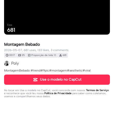
Usos
681
Montagem Bebado
2026-05-07, 681 uses, 133 likes, 3 comments.
00:17
25
Proporção de tela: 1:1
681
Poly
MontagemBebado #trend#9pic#montagem#aesthetic#viral
Use o modelo no CapCut
Ao tocar em
Use o modelo no CapCut
, você concorda com nossos
Termos de Serviço
e reconhece que você leu nossa
Política de Privacidade
para saber como coletamos,
usamos e compartilhamos seus dados.
3 comentários