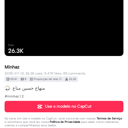
Usos
26.3K
Minhaz
2025-07-13, 26.3K uses, 5.47K likes, 85 comments.
00:41
8
Proporção de tela: 1:1
26.3K
#minhaz.1.2
Use o modelo no CapCut
Ao tocar em
Use o modelo no CapCut
, você concorda com nossos
Termos de Serviço
e reconhece que você leu nossa
Política de Privacidade
para saber como coletamos,
usamos e compartilhamos seus dados.