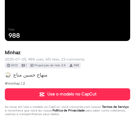
Usos
988
Minhaz
2025-07-05, 988 uses, 651 likes, 23 comments.
00:12
1
Proporção de tela: 3:4
988
#minhaz.1.2
Use o modelo no CapCut
Ao tocar em
Use o modelo no CapCut
, você concorda com nossos
Termos de Serviço
e reconhece que você leu nossa
Política de Privacidade
para saber como coletamos,
usamos e compartilhamos seus dados.
23 comentários