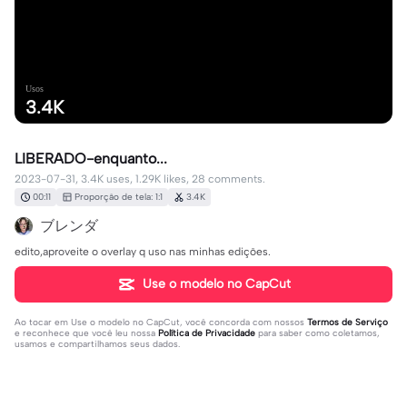
Usos
3.4K
LIBERADO-enquanto...
2023-07-31, 3.4K uses, 1.29K likes, 28 comments.
00:11
Proporção de tela: 1:1
3.4K
ブレンダ
edito,aproveite o overlay q uso nas minhas edições.
Use o modelo no CapCut
Ao tocar em
Use o modelo no CapCut
, você concorda com nossos
Termos de Serviço
e reconhece que você leu nossa
Política de Privacidade
para saber como coletamos,
usamos e compartilhamos seus dados.
28 comentários