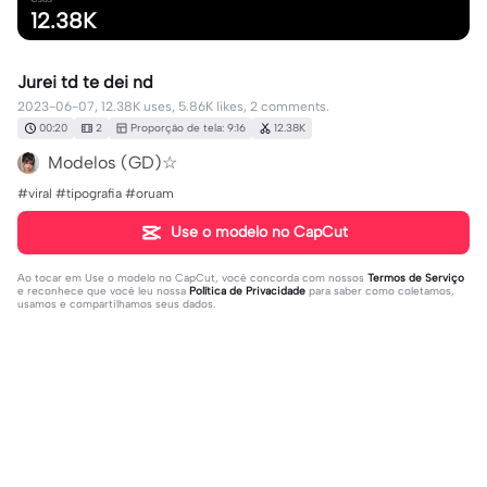
12.38K
Jurei td te dei nd
2023-06-07, 12.38K uses, 5.86K likes, 2 comments.
00:20
2
Proporção de tela: 9:16
12.38K
Modelos (GD)☆
#viral #tipografia #oruam
Use o modelo no CapCut
Ao tocar em
Use o modelo no CapCut
, você concorda com nossos
Termos de Serviço
e reconhece que você leu nossa
Política de Privacidade
para saber como coletamos,
usamos e compartilhamos seus dados.
2 comentários
Modelos (GD)☆
·
2023-06-09
Obrigada 🥰😍