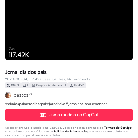
Usos
117.49K
Jornal dia dos pais
2023-08-04, 117.49K uses, 5K likes, 14 comments.
00:09
1
Proporção de tela: 1:1
117.49K
bastosᶻ⁷
#diadospais#melhorpai#jornalfake#jornalnacional#bonner
Use o modelo no CapCut
Ao tocar em
Use o modelo no CapCut
, você concorda com nossos
Termos de Serviço
e reconhece que você leu nossa
Política de Privacidade
para saber como coletamos,
usamos e compartilhamos seus dados.