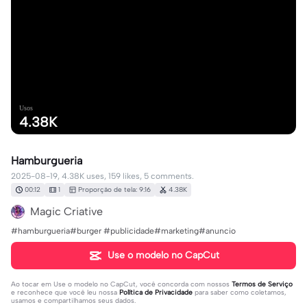
Usos
4.38K
Hamburgueria
2025-08-19, 4.38K uses, 159 likes, 5 comments.
00:12
1
Proporção de tela: 9:16
4.38K
Magic Criative
#hamburgueria#burger #publicidade#marketing#anuncio
Use o modelo no CapCut
Ao tocar em
Use o modelo no CapCut
, você concorda com nossos
Termos de Serviço
e reconhece que você leu nossa
Política de Privacidade
para saber como coletamos,
usamos e compartilhamos seus dados.