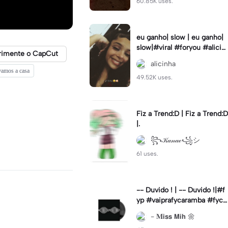
60.85K uses.
eu ganho| slow | eu ganho|
slow|#viral #foryou #alicin
rimente o CapCut
ha #cameralenta #slow
alicinha
vamos a casa
49.52K uses.
Fiz a Trend:D | Fiz a Trend:D
|.
꧂𝒦𝒶𝓃𝒶ℯ꧁シ
61 uses.
-- Duvido ! | -- Duvido !|#f
yp #vaiprafycaramba #fyca
pcut #viral
- 𝐌𝗶𝘀𝘀 𝗠𝗶𝗵 🌼