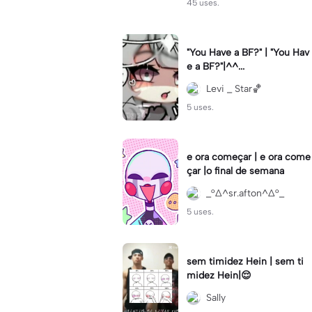
45 uses.
"You Have a BF?" | "You Hav
e a BF?"|^^...
Levi _ Star🏀
5 uses.
e ora começar | e ora come
çar |o final de semana
_°∆^sr.afton^∆°_
5 uses.
sem timidez Hein | sem ti
midez Hein|😌
Sally