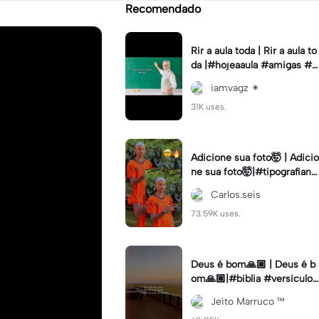
Recomendado
Rir a aula toda | Rir a aula to
da |#hojeaaula #amigas #tr
endtikitok #melhoresamiga
iamvagz ✴︎
s
31K uses.
Adicione sua foto🤯 | Adicio
ne sua foto🤯|#tipografiano
va #status #tipografia
Carlos.seis
73.59K uses.
Deus é bom🙏🏼 | Deus é b
om🙏🏼|#biblia #versiculo
#cristao #agro #tipografia
Jeito Marruco ™️
#fy #fyp