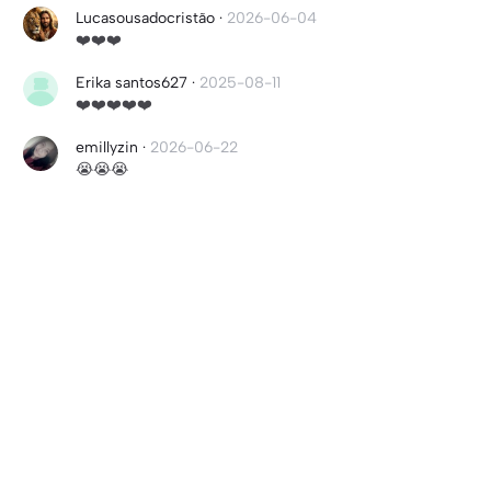
Lucasousadocristão
·
2026-06-04
❤️❤️❤️
Erika santos627
·
2025-08-11
❤️❤️❤️❤️❤️
emillyzin
·
2026-06-22
😭😭😭