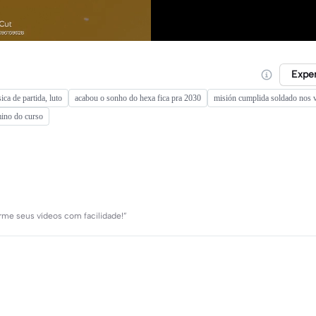
Expe
ica de partida, luto
acabou o sonho do hexa fica pra 2030
misión cumplida soldado nos 
mino do curso
forme seus vídeos com facilidade!”