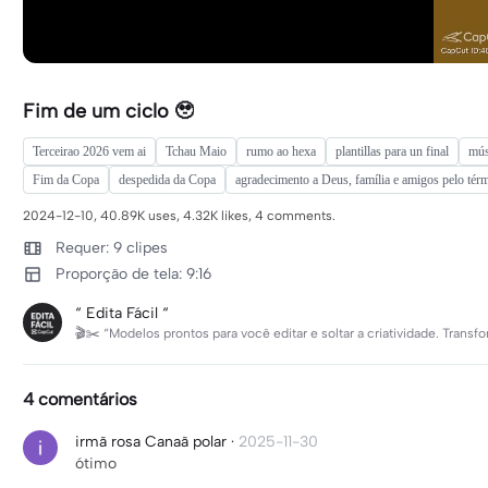
Fim de um ciclo 🥹
Terceirao 2026 vem ai
Tchau Maio
rumo ao hexa
plantillas para un final
mús
Fim da Copa
despedida da Copa
agradecimento a Deus, família e amigos pelo tér
2024-12-10, 40.89K uses, 4.32K likes, 4 comments.
Requer: 9 clipes
Proporção de tela: 9:16
“ Edita Fácil “
🎬✂️ “Modelos prontos para você editar e soltar a criatividade. Trans
4 comentários
irmã rosa Canaã polar
·
2025-11-30
ótimo