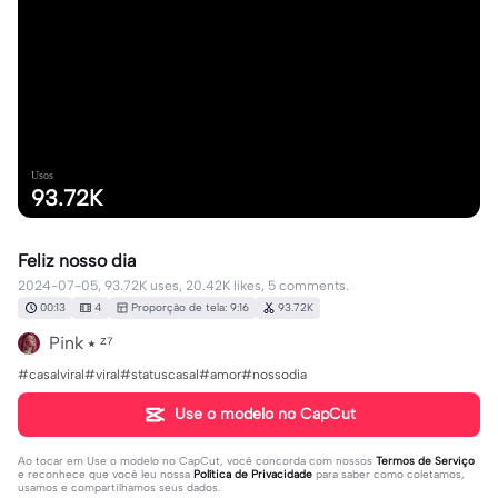
Usos
93.72K
Feliz nosso dia
2024-07-05, 93.72K uses, 20.42K likes, 5 comments.
00:13
4
Proporção de tela: 9:16
93.72K
Pink ⭑ ᶻ⁷
#casalviral#viral#statuscasal#amor#nossodia
Use o modelo no CapCut
Ao tocar em
Use o modelo no CapCut
, você concorda com nossos
Termos de Serviço
e reconhece que você leu nossa
Política de Privacidade
para saber como coletamos,
usamos e compartilhamos seus dados.