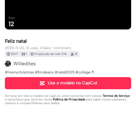
Usos
12
Feliz natal
2025-11-22, 12 uses, 3 likes, 1 comment.
00:17
1
Proporção de tela: 9:16
12
Willedites
#merrychristmas #fimdeano #natal2025 #collage ⛏️
Use o modelo no CapCut
Ao tocar em
Use o modelo no CapCut
, você concorda com nossos
Termos de Serviço
e reconhece que você leu nossa
Política de Privacidade
para saber como coletamos,
usamos e compartilhamos seus dados.
1 comentário
Willedites
·
2025-11-24