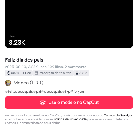
Usos
3.23K
Feliz dia dos pais
2025-08-10, 3.23K uses, 109 likes, 2 comments.
00:35
20
Proporção de tela: 9:16
3.23K
Mecca (LDR)
#felizdiadospais#pai#diadospais#fyp#foryou
Use o modelo no CapCut
Ao tocar em
Use o modelo no CapCut
, você concorda com nossos
Termos de Serviço
e reconhece que você leu nossa
Política de Privacidade
para saber como coletamos,
usamos e compartilhamos seus dados.