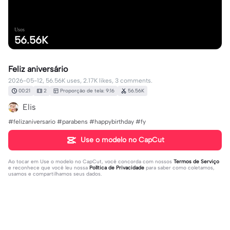
Usos
56.56K
Feliz aniversário
2026-05-12, 56.56K uses, 2.17K likes, 3 comments.
00:21
2
Proporção de tela: 9:16
56.56K
Elis
#felizaniversario #parabens #happybirthday #fy
Use o modelo no CapCut
Ao tocar em
Use o modelo no CapCut
, você concorda com nossos
Termos de Serviço
e reconhece que você leu nossa
Política de Privacidade
para saber como coletamos,
usamos e compartilhamos seus dados.
3 comentários
francineideconcei1
·
2026-06-06