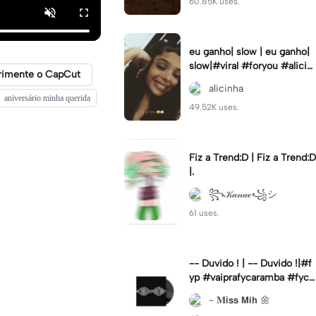
60.85K uses.
eu ganho| slow | eu ganho|
slow|#viral #foryou #alicin
rimente o CapCut
ha #cameralenta #slow
alicinha
aniversário minha querida
49.52K uses.
Fiz a Trend:D | Fiz a Trend:D
|.
꧂𝒦𝒶𝓃𝒶ℯ꧁シ
61 uses.
-- Duvido ! | -- Duvido !|#f
yp #vaiprafycaramba #fyca
pcut #viral
- 𝐌𝗶𝘀𝘀 𝗠𝗶𝗵 🌼