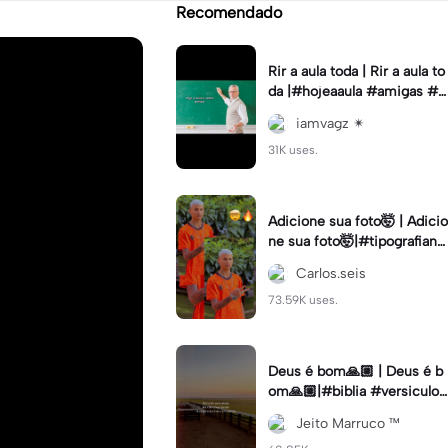
Recomendado
Rir a aula toda | Rir a aula to
da |#hojeaaula #amigas #tr
endtikitok #melhoresamiga
iamvagz ✴︎
s
31K uses.
Adicione sua foto🤯 | Adicio
ne sua foto🤯|#tipografiano
va #status #tipografia
Carlos.seis
73.59K uses.
Deus é bom🙏🏼 | Deus é b
om🙏🏼|#biblia #versiculo
#cristao #agro #tipografia
Jeito Marruco ™️
#fy #fyp