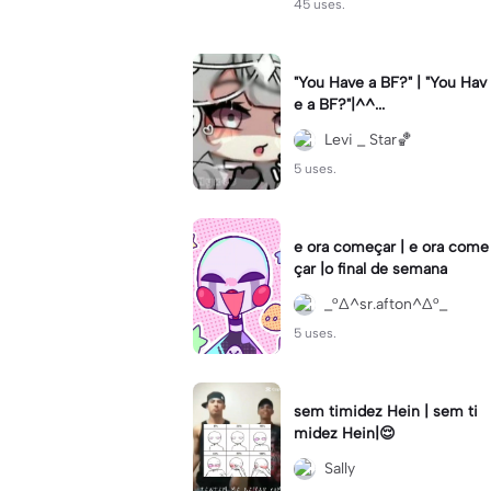
45 uses.
"You Have a BF?" | "You Hav
e a BF?"|^^...
Levi _ Star🏀
5 uses.
e ora começar | e ora come
çar |o final de semana
_°∆^sr.afton^∆°_
5 uses.
sem timidez Hein | sem ti
midez Hein|😌
Sally