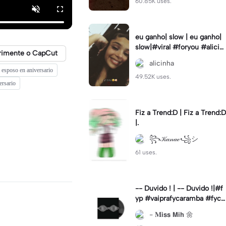
60.85K uses.
eu ganho| slow | eu ganho|
slow|#viral #foryou #alicin
rimente o CapCut
ha #cameralenta #slow
alicinha
a esposo en aniversario
49.52K uses.
ersario
Fiz a Trend:D | Fiz a Trend:D
|.
꧂𝒦𝒶𝓃𝒶ℯ꧁シ
61 uses.
-- Duvido ! | -- Duvido !|#f
yp #vaiprafycaramba #fyca
pcut #viral
- 𝐌𝗶𝘀𝘀 𝗠𝗶𝗵 🌼