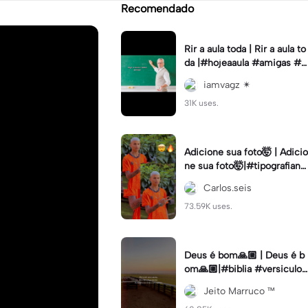
Recomendado
Rir a aula toda | Rir a aula to
da |#hojeaaula #amigas #tr
endtikitok #melhoresamiga
iamvagz ✴︎
s
31K uses.
Adicione sua foto🤯 | Adicio
ne sua foto🤯|#tipografiano
va #status #tipografia
Carlos.seis
73.59K uses.
Deus é bom🙏🏼 | Deus é b
om🙏🏼|#biblia #versiculo
#cristao #agro #tipografia
Jeito Marruco ™️
#fy #fyp