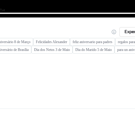
Expe
iversário 8 de Março
Felicidades Alexander
feliz aniversario para padres
regalos par
iversário de Brasília
Dia dos Netos 3 de Maio
Dia do Marido 5 de Maio
para un aniv