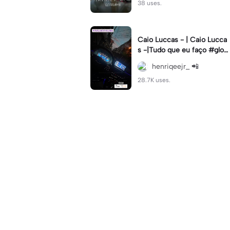
38 uses.
Caio Luccas - | Caio Lucca
s -|Tudo que eu faço #glow
up#caioluccas#tipografia#l
henriqeejr_ 📲
yrics
28.7K uses.