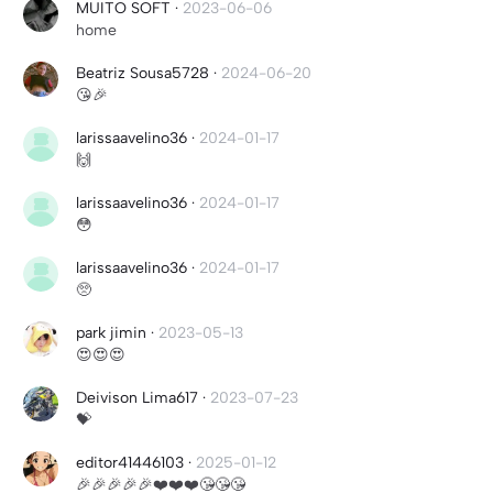
MUITO SOFT
·
2023-06-06
home
Beatriz Sousa5728
·
2024-06-20
😘🎉
larissaavelino36
·
2024-01-17
🙌
larissaavelino36
·
2024-01-17
😳
larissaavelino36
·
2024-01-17
🥺
park jimin
·
2023-05-13
😍😍😍
Deivison Lima617
·
2023-07-23
💝
editor41446103
·
2025-01-12
🎉🎉🎉🎉🎉❤️❤️❤️😘😘😘