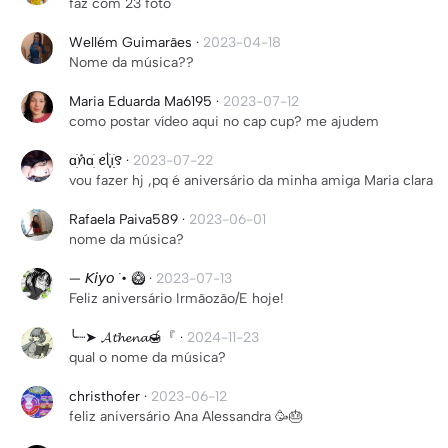
faz com 23 foto
Wellém Guimarães
·
2023-04-18
Nome da música??
Maria Eduarda Ma6195
·
2023-07-12
como postar vídeo aqui no cap cup? me ajudem
ɑׁׅ݊ꪀɑׁׅ ꫀׁᥣׁׅ֪ꪱׁׅׅ꯱
·
2023-07-22
vou fazer hj ,pq é aniversário da minha amiga Maria clara
Rafaela Paiva589
·
2023-06-01
nome da música?
— 𝘒𝘪𝘺𝘰 ˙• 🥝
·
2023-07-13
Feliz aniversário Irmãozão/E hoje!
╰┈➤ 𝓐𝓽𝓱𝓮𝓷𝓪🍯『
·
2024-11-23
qual o nome da música?
christhofer
·
2023-06-12
feliz aniversário Ana Alessandra 🥳🎂