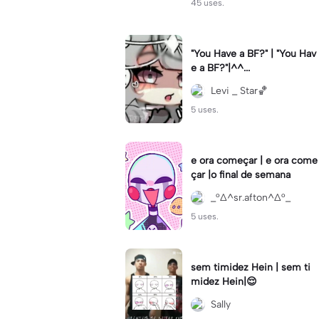
45 uses.
"You Have a BF?" | "You Hav
e a BF?"|^^...
Levi _ Star🏀
5 uses.
e ora começar | e ora come
çar |o final de semana
_°∆^sr.afton^∆°_
5 uses.
sem timidez Hein | sem ti
midez Hein|😌
Sally