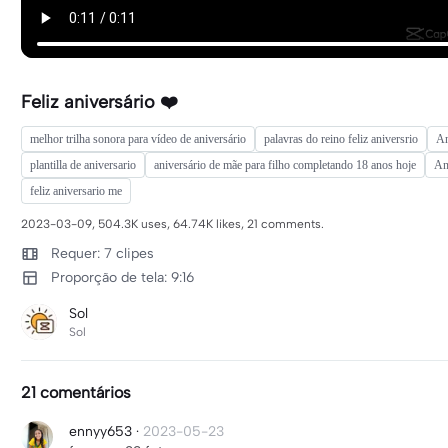
Feliz aniversário ❤️
melhor trilha sonora para vídeo de aniversário
palavras do reino feliz aniversrio
An
plantilla de aniversario
aniversário de mãe para filho completando 18 anos hoje
An
feliz aniversario me
2023-03-09, 504.3K uses, 64.74K likes, 21 comments.
Requer: 7 clipes
Proporção de tela: 9:16
Sol
Sol
21 comentários
ennyy653
·
2023-05-23