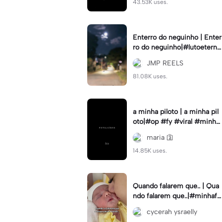
43.53K uses.
Enterro do neguinho | Enter
ro do neguinho|#lutoeterno
#saudadeseterna #amizada
JMP REELS
de #emalta #fypcapc
81.08K uses.
a minha piloto | a minha pil
oto|#op #fy #viral #minha
piloto #prapilotar
maria 🛐
14.85K uses.
Quando falarem que.. | Qua
ndo falarem que..|#minhafa
milia#diadascriancas#mae
cycerah ysraelly
efilho#cameralenta