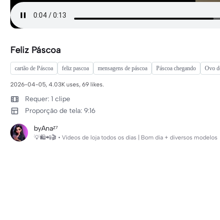
Feliz Páscoa
cartão de Páscoa
feliz pascoa
mensagens de páscoa
Páscoa chegando
Ovo d
2026-04-05, 4.03K uses, 69 likes.
Requer: 1 clipe
Proporção de tela: 9:16
byAnaᶻ⁷
💡🛍️📲🎬 • Vídeos de loja todos os dias | Bom dia + diversos modelos