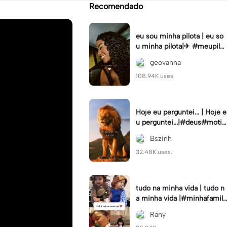
Recomendado
eu sou minha pilota | eu so
u minha pilota|✈ #meupilot
o #tipografia #viral
geovanna
108.94K uses.
Hoje eu perguntei... | Hoje e
u perguntei...|#deus#motiv
ação#reflexão#reflexaotipo
Bszinh
grafia
32.48K uses.
tudo na minha vida | tudo n
a minha vida |#minhafamili
a#minhavida😍😍#filhos#fi
Rany
lha#filho