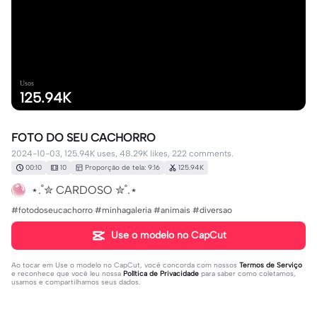
Usos
125.94K
FOTO DO SEU CACHORRO
2024-10-03, 125.94K uses, 48.29K likes, 222 comments.
00:10
10
Proporção de tela: 9:16
125.94K
⋆.˚✮ CARDOSO ✮˚.⋆
#fotodoseucachorro #minhagaleria #animais #diversao
Use o modelo no CapCut
Ao tocar em
Use o modelo no CapCut
, você concorda com nossos
Termos de Serviço
e reconhece que você leu nossa
Política de Privacidade
para saber como coletamos,
usamos e compartilhamos seus dados.