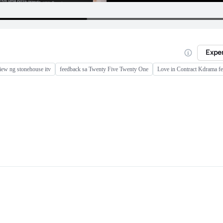
Expe
iew ng stonehouse itv
feedback sa Twenty Five Twenty One
Love in Contract Kdrama f