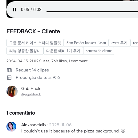
FEEDBACK - Cliente
구글 문서 케이스 스터디 템플릿
Sam Fender konsert ulasan
cvent 후기
rev
리뷰 앙큼한 돌싱녀
다운튼 애비 1기 후기
semana do cliente
2024-04-15, 21.02K uses, 768 likes, 1 comment.
Requer: 14 clipes
Proporção de tela: 9:16
Gab Hack
@agabhack
1 comentário
Alexasocialb
·
2025-11-06
I couldn’t use it because of the pizza background. 🥺