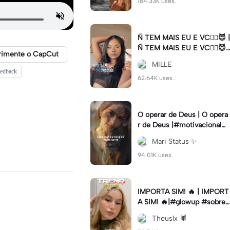
164.33K uses.
Ñ TEM MAIS EU E VC😮‍💨😈 |
Ñ TEM MAIS EU E VC😮‍💨😈|
rimente o CapCut
#naotemmaiseuevc #letras
MILLE
dinamica #slow
eedback
62.64K uses.
O operar de Deus | O opera
r de Deus |#motivacional#
deus#cristao#fe#viral
Mari Status ✨️
94.01K uses.
IMPORTA SIM! 🔥 | IMPORT
A SIM! 🔥|#glowup #sobre
mim #viralcut #importasi
Theuslx 🕷️
m ✨