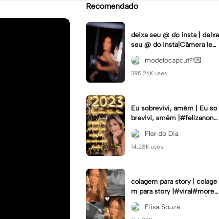
Recomendado
deixa seu @ do insta | deixa
seu @ do insta|Câmera lent
a #fyp #viral #trend #fyp
modelocapcutᶻ⁷💌
ツ⁠
395.26K uses.
Eu sobrevivi, amém | Eu so
brevivi, amém |#felizanono
#feliz2023
Flor do Dia
14.28K uses.
colagem para story | colage
m para story |#viral#moren
a#instastory#colagemdefo
Elisa Souza
tos#insta