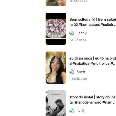
78.56K uses.
Bem solteira 🫢 | Bem soltei
ra 🫢|#bemcasado#solteira
#trendtiktok#i5#viral
Jenny
33.31K uses.
eu tô na onda | eu tô na ond
a|#nabatida #multiplica #e
feitos #efeitoscapcut #vira
Ste💋
lcut
113.04K uses.
story do insta! | story do ins
ta!|#1anodenamoro #namor
o #storynamorados
liv 🎀