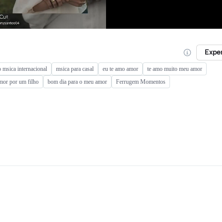
Expe
o msica internacional
msica para casal
eu te amo amor
te amo muito meu amor
amor por um filho
bom dia para o meu amor
Ferrugem Momentos