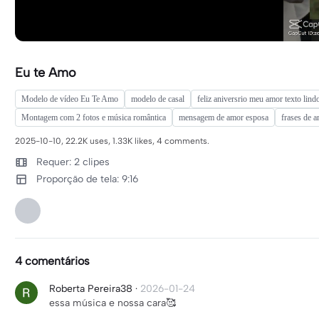
Eu te Amo
Modelo de vídeo Eu Te Amo
modelo de casal
feliz aniversrio meu amor texto lind
Montagem com 2 fotos e música romântica
mensagem de amor esposa
frases de 
2025-10-10, 22.2K uses, 1.33K likes, 4 comments.
Requer: 2 clipes
Proporção de tela: 9:16
4 comentários
Roberta Pereira38
·
2026-01-24
essa música e nossa cara🥰