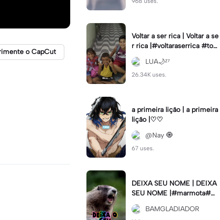
968 uses.
Voltar a ser rica | Voltar a se
r rica |#voltaraserrica #top
rimente o CapCut
criador #viral
LUA🌙ᶻ⁷
26.34K uses.
a primeira lição | a primeira
lição |♡♡
@Nay 🧿
67 uses.
DEIXA SEU NOME | DEIXA
SEU NOME |#marmota#m
eme#viral#
BAMGLADIADOR