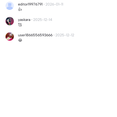
editor19976791
·
2026-01-11
👍
yaskara
·
2025-12-14
🥰
user1866556593666
·
2025-12-12
😂