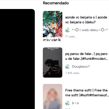
Recomendado
aonde vc beijaria o | aonde
vc beijaria o |deku?
°~💮☆web-deku☆💮~°
17 uses.
pq parou de falar.. | pq paro
u de falar..|#funk#mcdavi#
indireta#fyp
Douglassx7
7.81K uses.
Free theme soft! | Free the
me soft! |#soft#themesoft
#freethemesoft#softcolori
b i a
ng