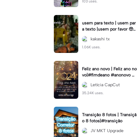
103 uses.
usem para texto | usem par
a texto |usem por favor 🥺#
fy#viral#usem#textoeditav
kakashi tx
el#anime
1.06K uses.
Feliz ano novo | Feliz ano no
vo|#fimdeano #anonovo #
statusdodia #loja #topcriad
Letícia CapCut
or
35.24K uses.
Transição 8 fotos | Transiçã
o 8 fotos|#transição
JV MKT Upgrade