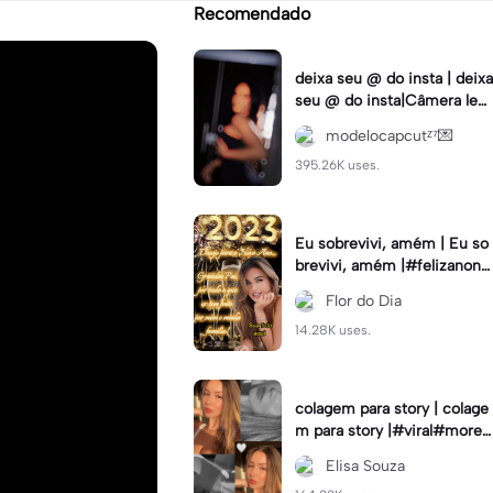
Recomendado
deixa seu @ do insta | deixa
seu @ do insta|Câmera lent
a #fyp #viral #trend #fyp
modelocapcutᶻ⁷💌
ツ⁠
395.26K uses.
Eu sobrevivi, amém | Eu so
brevivi, amém |#felizanono
#feliz2023
Flor do Dia
14.28K uses.
colagem para story | colage
m para story |#viral#moren
a#instastory#colagemdefo
Elisa Souza
tos#insta