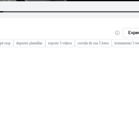
Expe
pit stop
deportes plantillas
esporte 3 videos
corrida de rua 5 fotos
treinamento 5 fo