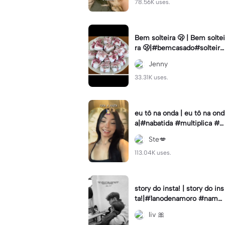
78.56K uses.
Bem solteira 🫢 | Bem soltei
ra 🫢|#bemcasado#solteira
#trendtiktok#i5#viral
Jenny
33.31K uses.
eu tô na onda | eu tô na ond
a|#nabatida #multiplica #e
feitos #efeitoscapcut #vira
Ste💋
lcut
113.04K uses.
story do insta! | story do ins
ta!|#1anodenamoro #namor
o #storynamorados
liv 🎀