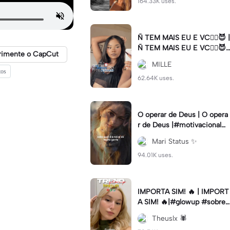
164.33K uses.
Ñ TEM MAIS EU E VC😮‍💨😈 |
Ñ TEM MAIS EU E VC😮‍💨😈|
rimente o CapCut
#naotemmaiseuevc #letras
MILLE
dinamica #slow
tos
62.64K uses.
O operar de Deus | O opera
r de Deus |#motivacional#
deus#cristao#fe#viral
Mari Status ✨️
94.01K uses.
IMPORTA SIM! 🔥 | IMPORT
A SIM! 🔥|#glowup #sobre
mim #viralcut #importasi
Theuslx 🕷️
m ✨