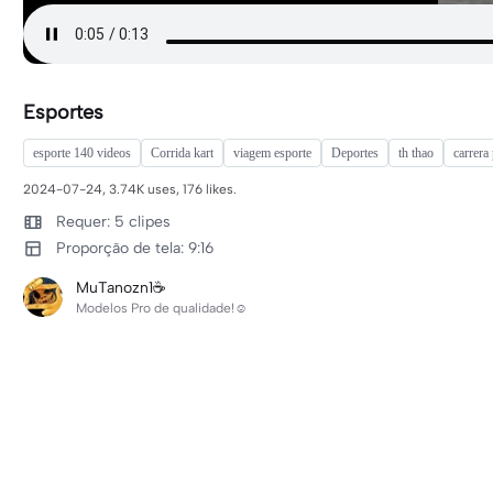
Esportes
esporte 140 videos
Corrida kart
viagem esporte
Deportes
th thao
carrera 
2024-07-24, 3.74K uses, 176 likes.
Requer: 5 clipes
Proporção de tela: 9:16
MuTanozn1☕️
Modelos Pro de qualidade!☺️