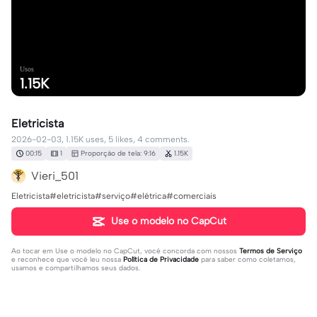
Usos
1.15K
Eletricista
2026-02-03, 1.15K uses, 5 likes, 4 comments.
00:15
1
Proporção de tela: 9:16
1.15K
Vieri_501
Eletricista#eletricista#serviço#elétrica#comerciais
Use o modelo no CapCut
Ao tocar em
Use o modelo no CapCut
, você concorda com nossos
Termos de Serviço
e reconhece que você leu nossa
Política de Privacidade
para saber como coletamos,
usamos e compartilhamos seus dados.
4 comentários