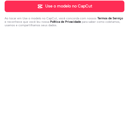
Use o modelo no CapCut
Ao tocar em
Use o modelo no CapCut
, você concorda com nossos
Termos de Serviço
e reconhece que você leu nossa
Política de Privacidade
para saber como coletamos,
usamos e compartilhamos seus dados.
Populares
31K
73.59K
Rir a aula toda | Rir a aula toda |#hoj
Adicione sua foto🤯 | Adicione sua f
eaaula #amigas #trendtikitok #mel
2023-08-09
oto🤯|#tipografianova #status #tip
2023-06-29
horesamigas
ografia