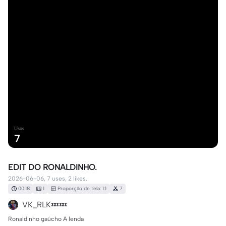
Usos
7
EDIT DO RONALDINHO.
2026-06-06, 7 uses, 2 likes.
00:18
1
Proporção de tela: 1:1
7
VK_RLK💤💤
Ronaldinho gaúcho A lenda