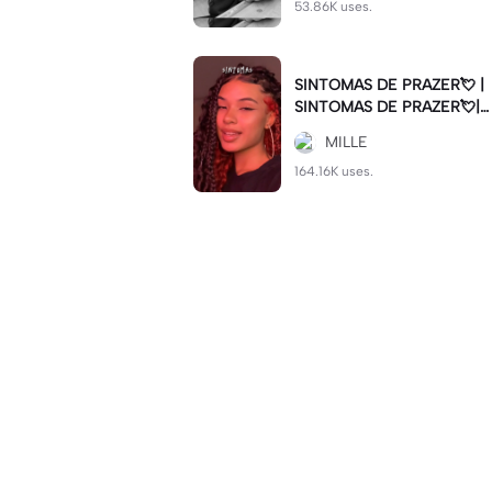
53.86K uses.
SINTOMAS DE PRAZER💘 |
SINTOMAS DE PRAZER💘|#
sintomasdeprazer #viralcut
MILLE
#batida
164.16K uses.