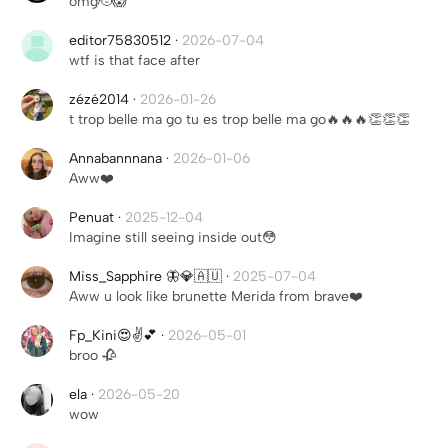
omg🫡😱
editor75830512
·
2026-07-04
wtf is that face after
zézé2014
·
2026-01-26
t trop belle ma go tu es trop belle ma go🔥🔥🔥👏👏👏
Annabannnana
·
2026-01-06
Aww❤️
Penuat
·
2025-12-04
Imagine still seeing inside out😳
Miss_Sapphire 🦋💎🇦🇺
·
2025-07-04
Aww u look like brunette Merida from brave❤️
Fp_Kini😍✌️💕
·
2026-05-01
broo 🥀
ela
·
2026-05-20
wow