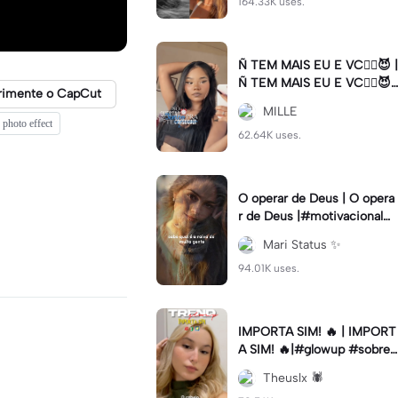
164.33K uses.
Ñ TEM MAIS EU E VC😮‍💨😈 |
Ñ TEM MAIS EU E VC😮‍💨😈|
rimente o CapCut
#naotemmaiseuevc #letras
MILLE
dinamica #slow
 photo effect
62.64K uses.
O operar de Deus | O opera
r de Deus |#motivacional#
deus#cristao#fe#viral
Mari Status ✨️
94.01K uses.
IMPORTA SIM! 🔥 | IMPORT
A SIM! 🔥|#glowup #sobre
mim #viralcut #importasi
Theuslx 🕷️
m ✨