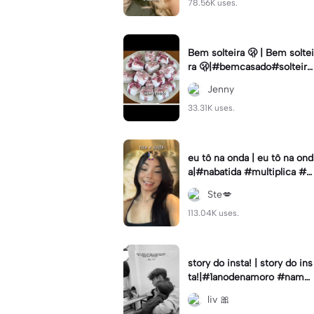
78.56K uses.
Bem solteira 🫢 | Bem soltei
ra 🫢|#bemcasado#solteira
#trendtiktok#i5#viral
Jenny
33.31K uses.
eu tô na onda | eu tô na ond
a|#nabatida #multiplica #e
feitos #efeitoscapcut #vira
Ste💋
lcut
113.04K uses.
story do insta! | story do ins
ta!|#1anodenamoro #namor
o #storynamorados
liv 🎀