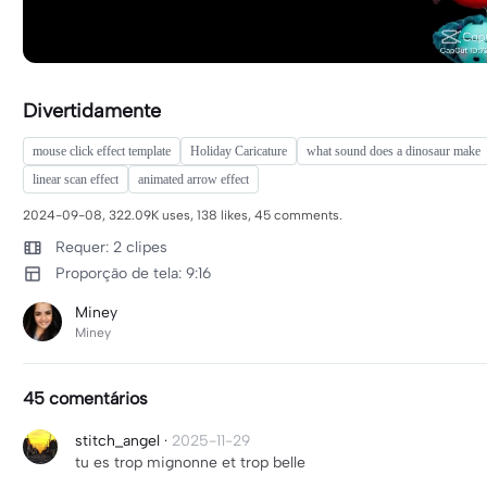
Divertidamente
mouse click effect template
Holiday Caricature
what sound does a dinosaur make
linear scan effect
animated arrow effect
2024-09-08, 322.09K uses, 138 likes, 45 comments.
Requer: 2 clipes
Proporção de tela: 9:16
Miney
Miney
45 comentários
stitch_angel
·
2025-11-29
tu es trop mignonne et trop belle