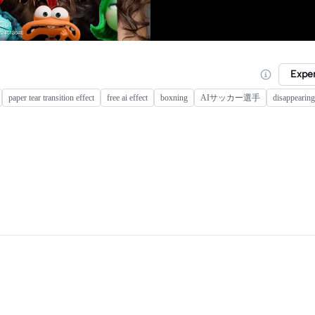
Expe
paper tear transition effect
free ai effect
boxning
AIサッカー選手
disappearing