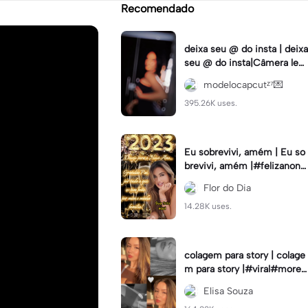
Recomendado
deixa seu @ do insta | deixa
seu @ do insta|Câmera lent
a #fyp #viral #trend #fyp
modelocapcutᶻ⁷💌
ツ⁠
395.26K uses.
Eu sobrevivi, amém | Eu so
brevivi, amém |#felizanono
#feliz2023
Flor do Dia
14.28K uses.
colagem para story | colage
m para story |#viral#moren
a#instastory#colagemdefo
Elisa Souza
tos#insta