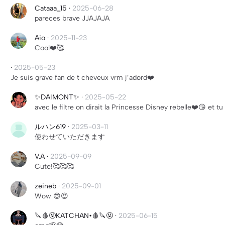
Cataaa_15
·
2025-06-28
pareces brave JJAJAJA
Aio
·
2025-11-23
Cool❤️🥰
·
2025-05-23
Je suis grave fan de t cheveux vrm j’adord❤️
✨DAIMONT✨
·
2025-05-22
avec le filtre on dirait la Princesse Disney rebelle❤️😘 et
ルハン619
·
2025-03-11
使わせていただきます
V.A
·
2025-09-09
Cute!🥰🥰🥰
zeineb
·
2025-09-01
Wow 😍😍
🔪🩸🤬KATCHAN•🩸🔪🤬
·
2025-06-15